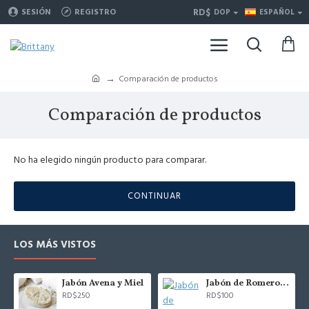
RD$
SESIÓN
REGISTRO
DOP
ESPAÑOL
Comparación de productos
Comparación de productos
No ha elegido ningún producto para comparar.
CONTINUAR
LOS MÁS VISTOS
Jabón Avena y Miel
Jabón de Romero con Colágeno (P)
RD$250
RD$100