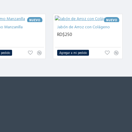
NUEVO
NUEVO
mo Manzanilla
Jabón de Arroz con Colágeno
RD$250
 pedido
Agregar a mi pedido