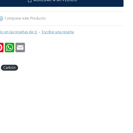
AGREGAR A MI PEDIDO
Comparar este Producto
o en las reseñas de 0.
-
Escribe una reseña
k
Pinterest
WhatsApp
Email
Carbón