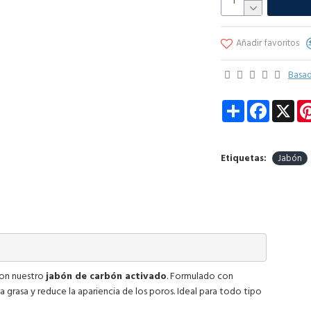
Añadir favoritos
Basad
Share
Faceboo
X
Etiquetas:
Jabón
 con nuestro
jabón de carbón activado
. Formulado con
la grasa y reduce la apariencia de los poros. Ideal para todo tipo