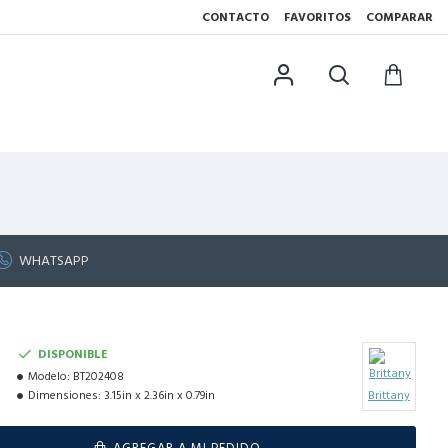
CONTACTO
FAVORITOS
COMPARAR
WHATSAPP
DISPONIBLE
Modelo:
BT202408
Dimensiones:
3.15in x 2.36in x 0.79in
Brittany