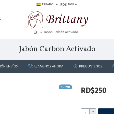
RD$
ESPAÑOL
DOP
S
Jabón Carbón Activado
Jabón Carbón Activado
IÓN ENVÍOS
LLÁMENOS AHORA
PREGÚNTENOS
NUEVO
RD$250