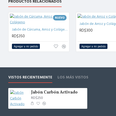
PRODUCTOS RELACIONADOS
NUEVO
Jabón de Arroz y Colá
Jabón de Cúrcuma, Arroz y Colágeno
RD$300
RD$350
Agregar a mi pedido
Agregar a mi pedido
VISTOS RECIENTEMENTE
LOS MÁS VISTOS
Jabón Carbón Activado
RD$250