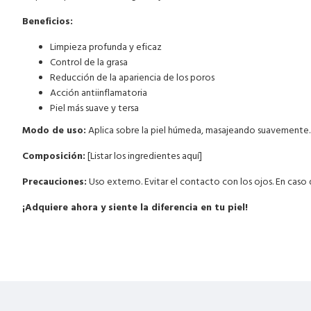
Beneficios:
Limpieza profunda y eficaz
Control de la grasa
Reducción de la apariencia de los poros
Acción antiinflamatoria
Piel más suave y tersa
Modo de uso:
Aplica sobre la piel húmeda, masajeando suavemente
Composición:
[Listar los ingredientes aquí]
Precauciones:
Uso externo. Evitar el contacto con los ojos. En caso d
¡Adquiere ahora y siente la diferencia en tu piel!