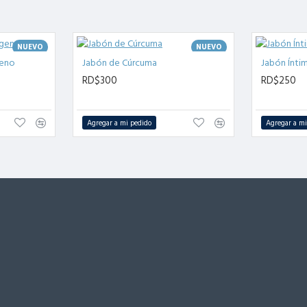
NUEVO
NUEVO
geno
Jabón de Cúrcuma
Jabón Ínti
RD$300
RD$250
Agregar a mi pedido
Agregar a mi