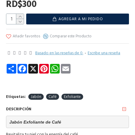
RD$300
AGREGAR A MI PEDIDO
Añadir favoritos
Comparar este Producto
Basado en las reseñas de 0.
-
Escribe una reseña
Share
Facebook
X
Pinterest
WhatsApp
Email
Etiquetas:
Jabón
Café
Exfoliante
DESCRIPCIÓN
Jabón Exfoliante de Café
Revitaliza tu piel con la energía del café.