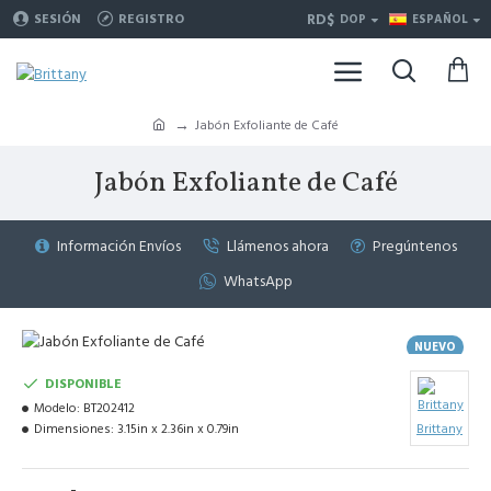
RD$
SESIÓN
REGISTRO
DOP
ESPAÑOL
Jabón Exfoliante de Café
Jabón Exfoliante de Café
Información Envíos
Llámenos ahora
Pregúntenos
WhatsApp
NUEVO
DISPONIBLE
Modelo:
BT202412
Dimensiones:
3.15in x 2.36in x 0.79in
Brittany