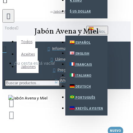
€
EURO
Jabón Avena y Miel
$
US DOLLAR
Todos
Jabón Avena y Miel
ESPAÑOL
Todos
ESPAÑOL
Información Envíos
Aceites
ENGLISH
Llámenos ahora
¡Su cesta está vacía!
FRANÇAIS
Jabones
Pregúntenos
ITALIANO
WhatsApp
DEUTSCH
PORTUGUÊS
KREYÒL AYISYEN
NUEVO