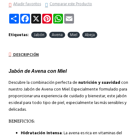
Añadir favoritos
Comparar este Producto
Share
Facebook
X
Pinterest
WhatsApp
Email
Etiquetas:
Jabón
Avena
Miel
Abeja
DESCRIPCIÓN
Jabón de Avena con Miel
Descubre la combinación perfecta de
nutrición y suavidad
con
nuestro Jabón de Avena con Miel. Especialmente formulado para
proporcionar una experiencia de cuidado y bienestar, este jabón
es ideal para todo tipo de piel, especialmente las más sensibles y
delicadas.
BENEFICIOS:
Hidratación Intensa
: La avena es rica en vitaminas del