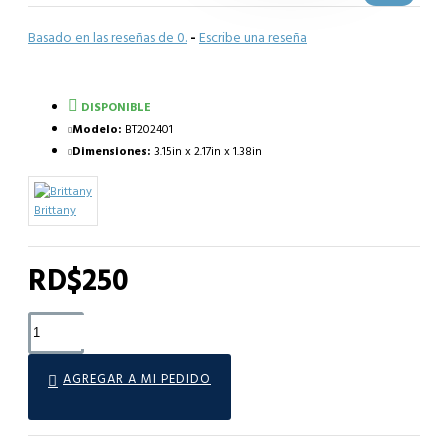
Basado en las reseñas de 0.
-
Escribe una reseña
DISPONIBLE
Modelo:
BT202401
Dimensiones:
3.15in x 2.17in x 1.38in
Brittany
RD$250
AGREGAR A MI PEDIDO